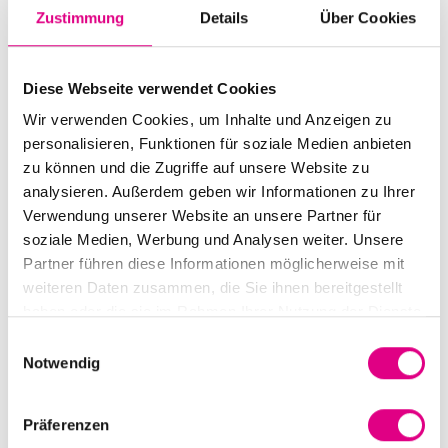
Zustimmung
Details
Über Cookies
Diese Webseite verwendet Cookies
Wir verwenden Cookies, um Inhalte und Anzeigen zu
personalisieren, Funktionen für soziale Medien anbieten
FlaschenButler schwarz für 2 Spühflaschen
zu können und die Zugriffe auf unsere Website zu
analysieren. Außerdem geben wir Informationen zu Ihrer
Verwendung unserer Website an unsere Partner für
Preis von
soziale Medien, Werbung und Analysen weiter. Unsere
Details
€7.50
Partner führen diese Informationen möglicherweise mit
weiteren Daten zusammen, die Sie ihnen bereitgestellt
haben oder die sie im Rahmen Ihrer Nutzung der Dienste
gesammelt haben.
Einwilligungsauswahl
Notwendig
Wir nutzen auf unserer Webseite Techniken, mit deren
Hilfe wir auf Daten in Ihrem Endgerät zugreifen oder dort
Präferenzen
ablegen. Dadurch werden auch personenbezogene